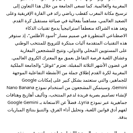
المغربية والعالمية. كما تسعى الجامعة من خلال هذا التعاون إلى
ترسيخ مكانة المغرب كقطب رياضي رائد في القارة الإفريقية وعلى
الصعيد العالمي، مساهماً بفعالية في صياغة مستقبل كرة القدم.
وتعد هذه الشراكة منعطفاً استراتيجياً يدمج تقنيات الذكاء
الاصطناعي المتطورة في صميم مسار “أسود الأطلس”، إذ ستوفر
هذه التقنيات المتقدمة آليات مبتكرة للترويج للمنتخب الوطني
على المستويين المحلي والدولي، وتتيح للمشجعين المغاربة
وعشاق اللعبة فرصة التفاعل بعمق مع المعترك الكروي العالمي.
في غضون الأشهر الثلاثة المقبلة، تعتزم “غوغل” والجامعة الملكية
المغربية لكرة القدم إطلاق جملة من الأنشطة التفاعلية الموجهة
للجماهير، والتي ستعتمد بشكل كبير على إمكانات Google
Gemini. وسيتمكن المشجعون من استخدام نموذج Nano Banana
لإنشاء تصاميم بصرية فريدة لدعم المنتخب، وتأليف أهازيج وهتافات
جماهيرية عبر نموذج Lyria، فضلاً عن الاستعانة بـ Google Gemini
لفهم أدق قوانين اللعبة، وتحليل أداء الفرق، والتنبؤ بنتائج المباريات
بدقة.
ريال مدريد يضم الموهبة الإيفوارية يان ديوماندي في صفقة