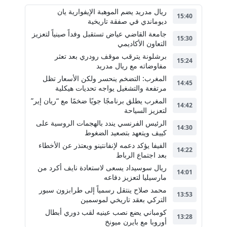
ريال مدريد يضم الموهبة الإيفوارية يان
15:40
ديوماندي في صفقة تاريخية
جامعة القاضي عياض تستقبل وفداً صينياً لتعزيز
15:30
التعاون الأكاديمي
برشلونة يترقب موقف رودري بعد تعثر
15:24
مفاوضاته مع ريال مدريد
المغرب: التضخم ينحسر ولكن الأسعار تظل
14:45
مرتفعة والتشغيل يواجه تحديات هيكلية
المغرب يطلق برنامجًا جويًا ضخمًا مع “ريان إير”
14:42
لتعزيز السياحة
الرئيس الفرنسي يندد بالهجمات الروسية على
14:30
كييف ويتعهد بتصعيد الضغوط
الفيفا يؤكد دعمه لإنفانتينو ويعتذر عن الأخطاء
14:22
بعد اجتماع الرباط
ريال سوسيداد يسعى لاستعادة نايف أكرد من
14:01
مارسيليا لتعزيز دفاعه
محمد صلاح ينتقل رسمياً إلى طرابزون سبور
13:53
التركي بعقد تاريخي لموسمين
كومباني يضع نصب عينيه لقب دوري أبطال
13:28
أوروبا مع بايرن ميونخ