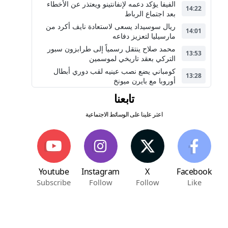
الفيفا يؤكد دعمه لإنفانتينو ويعتذر عن الأخطاء
14:22
بعد اجتماع الرباط
ريال سوسيداد يسعى لاستعادة نايف أكرد من
14:01
مارسيليا لتعزيز دفاعه
محمد صلاح ينتقل رسمياً إلى طرابزون سبور
13:53
التركي بعقد تاريخي لموسمين
كومباني يضع نصب عينيه لقب دوري أبطال
13:28
أوروبا مع بايرن ميونخ
تابعنا
اعثر علينا على الوسائط الاجتماعية
Youtube
Instagram
X
Facebook
Subscribe
Follow
Follow
Like