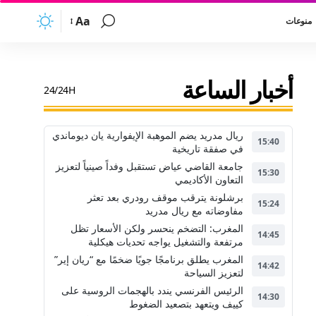
Aa
منوعات
أخبار الساعة
24/24H
ريال مدريد يضم الموهبة الإيفوارية يان ديوماندي
15:40
في صفقة تاريخية
جامعة القاضي عياض تستقبل وفداً صينياً لتعزيز
15:30
التعاون الأكاديمي
برشلونة يترقب موقف رودري بعد تعثر
15:24
مفاوضاته مع ريال مدريد
المغرب: التضخم ينحسر ولكن الأسعار تظل
14:45
مرتفعة والتشغيل يواجه تحديات هيكلية
المغرب يطلق برنامجًا جويًا ضخمًا مع “ريان إير”
14:42
لتعزيز السياحة
الرئيس الفرنسي يندد بالهجمات الروسية على
14:30
كييف ويتعهد بتصعيد الضغوط