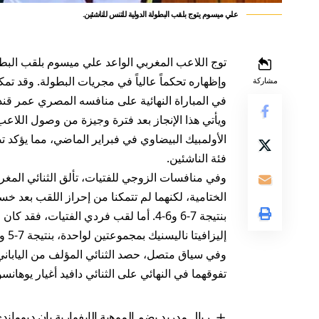
علي ميسوم يتوج بلقب البطولة الدولية للتنس للناشئين.
توج اللاعب المغربي الواعد علي ميسوم بلقب البطولة
وإظهاره تحكماً عالياً في مجريات البطولة. وقد ت
مشاركة
في المباراة النهائية على منافسه المصري عمر قنديل بمج
ويأتي هذا الإنجاز بعد فترة وجيزة من وصول اللاعب 
الأولمبيك البيضاوي في فبراير الماضي، مما يؤكد
فئة الناشئين.
وفي منافسات الزوجي للفتيات، تألق الثنائي المغرب
الختامية، لكنهما لم تتمكنا من إحراز اللقب بعد خسارت
بنتيجة 7-6 و6-4. أما لقب فردي الفتيات
إليزافيتا ناليسنيك بمجموعتين لواحدة، بنتيجة 7-5 و6-3.
وفي سياق متصل، حصد الثنائي المؤلف من اليابان
تفوقهما في النهائي على الثنائي دافيد أغيار يوهانسون ورا
ريال مدريد يضم الموهبة الإيفوارية يان ديومان