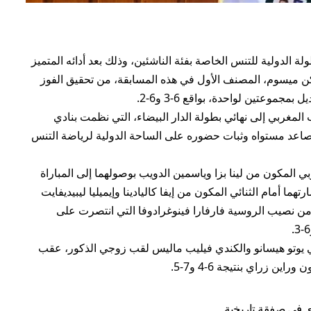
 الدولية للتنس الخاصة بفئة الناشئين، وذلك بعد أدائه المتميز
مكن ميسوم، المصنف الأول في هذه المسابقة، من تحقيق الفوز
موعتين لواحدة، بواقع 6-3 و6-2.
المغربي إلى نهائي بطولة الدار البيضاء، التي نظمت بنادي
 تصاعد مستواه وثبات حضوره على الساحة الدولية لرياضة التنس
ي المكون من لينا بزا وياسمين الدويب بوصولهما إلى المباراة
هما أمام الثنائي المكون من إيفا كاليادينا وإيميليا ليبيديفايت
، فقد كان من نصيب الروسية فارفارا فينوغرادوفا التي انتصرت على
ي يوتو هيسانو والكندي فيليب ماليس لقب زوجي الذكور، عقب
ين زراي بنتيجة 6-4 و7-5.
دي في صفقة تاريخية