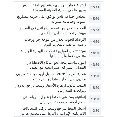
اجتماع عمان الوزاري يدعم دور لجنة القدس
15:41
وجهودها في حماية المدينة المقدسة
مجلس جماعة فاس يوافق على حزمة مشاريع
15:30
تنموية وخدماتية متنوعة
المغرب يحذر من تصعيد إسرائيل في القدس
15:00
ويؤكد رفضه المساس بالأقصى
الأرصاد الجوية تحذر من موجة حر وزخات
14:30
رعدية مرتقبة بالمغرب اليوم
سبتة تتأهب لمواجهة تدفقات الهجرة الجديدة
14:00
وتتلقى دعماً مالياً إسبانياً
إيلون ماسك يتجه نحو الذكاء الاصطناعي
13:30
الفضائي بشراكة استراتيجية مع إنفيديا
عملية “مرحبا 2026”: دخول أزيد من 2.7 مليون
13:30
مغربي من الخارج وتراجع المركبات
الذهب يتألق: ارتفاع الأسعار وسط تراجع الدولار
13:20
وتوقعات الفيدرالي
إنفانتينو يستدعي لاجتماع عاجل بالرباط في
13:00
خضم أزمة “خصخصة المونديال”
أسعار النفط تتراجع وسط ترقب المحادثات
12:30
الأمريكية الإيرانية وتأثيرها على مضيق هرمز