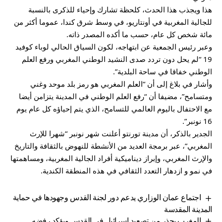
هذا ويجذب هذا الحدث، كلحظة تشارك وإحياء للذكرى بالنسبة
للجالية المغربية في أونتاريو، في وسط شرق كندا، عموما أكثر من
مائة شخص كل عام، حسب ما أكده المصدر ذاته.
وعبر رئيس الجمعية عن ابتهاجه، لكون السياق الحالي لوباء كوفيد
19 “لم يحل دون تردد صدى النشيد الوطني المغربي ورفع العلم
الوطني خفاقا في ساحة البلدية”.
وأشار في بلاغ إلى أن “العلم المغربي هو رمز بلد موحد وغني
ومتسامح”، مضيفا أن “رفع العلم الوطني في المدينة يتزامن أيضا
مع الاحتفال باليوم العالمي للتسامح، الذي يتم إحياؤه كل عام يوم
16 نونبر”.
الجدير بالذكر، أن مدينة تورنتو أعلنت شهر نونبر “شهرا للإرث
المغربي”، عبر برمجة العديد من الأنشطة للنهوض بالثقافة والتاريخ
والإرث المغربي، وإبراز ديناميكية أفراد الجالية المغربية، ومساهمتها
في نمو و ازدهار التعدد الثقافي في هذه المنطقة الكندية.
اجتماع عمان الوزاري يدعم دور لجنة القدس وجهودها في حماية
المدينة المقدسة
المغرب يحذر من تصعيد إسرائيل في القدس ويؤكد رفضه