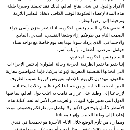
الأفراد والدول في شتى بقاع العالم، لذلك فقد تحملنا وصبرنا طيلة
هذه المدة لإعطاء الحكومة الوقت الكافي لاتخاذ التدابير اللازمة
وترحيلنا إلى ارض الوطن.
لا نخفي عنكم، السيد رئيس الحكومة، اننا نشعر بحزن وأسى جراء
الصمت التام من طرفكم إزاء وضعنا النفسي، الصحي، المادي
والاجتماعي، الذي يزداد سوءا يوما بعد يوم خاصة مع تواجد نساء
حوامل، مرضى، أطفال، وأرباب أسر.
السيد رئيس الحكومة المحترم،
إننا بقدر ما نقدر الظرفية الحرجة وحالة الطوارئ إذ نثمن الإجراءات
الني اتخذتها القنصلية المغربية لإيوائنا بتركيا، فإننا كمواطنين مغاربة
عالقون، مهددون كل يوم بالإصابة بفيروس كورونا بسبب الظروف
الغير الصحية الحالية. و من حقنا عليكم تنظيم رحلات استثنائية
لإرجاعنا إلى وطننا على غرار ما قامت به اغلب دول العالم، بما فيها
الدول التي تعتبر بؤرة للوباء، والغريب في الأمر انه لحد كتابة هذه
الأسطر لا أمل يلوح في الأفق ولا تواصل من طرفكم بخصوص موعد
إعادتنا إلى وطننا الحبيب وإنهاء معاناتنا.
ومما زاد من تأزم الوضع خلال الأيام الأخيرة هو تجميعنا في فندق
يضم أزيد من 500 شخص. هذا الوضع أصبح يشكل تهديدا حقيقيا