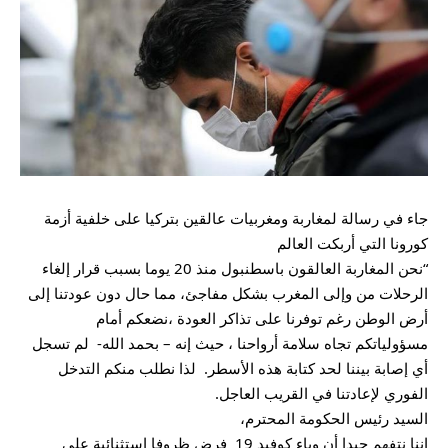
جاء في رسالة لمغاربة ومغربيات عالقين بتركيا على خلفية أزمة
كورونا التي أربكت العالم
“نحن المغاربة العالقون باسطنبول منذ 20 يوما بسبب قرار إلغاء
الرحلات من وإلى المغرب بشكل مفاجئ، مما حال دون عودتنا إلى
أرض الوطن رغم توفرنا على تذاكر العودة ،نضعكم أمام
مسؤولياتكم تجاه سلامة أرواحنا ، حيث إنه – بحمد الله- لم تسجل
أي إصابة بيننا لحد كتابة هذه الأسطر. لذا نطلب منكم التدخل
الفوري لإعادتنا في القريب العاجل.
السيد رئيس الحكومة المحترم،
إننا نتفهم جيدا أن وباء كوفيد 19 فرض ظروفا استثنائية على