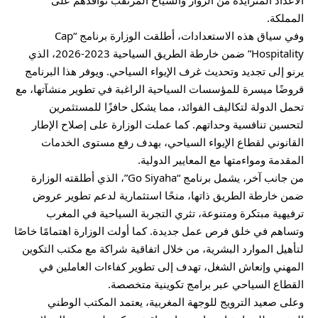
المملكة.
وفي سياق هذه الاستعدادات، أطلقت الوزارة برنامج “Cap
Hospitality” ضمن خارطة الطريق السياحية 2023-2026، الذي
يرنو إلى تجديد وتحديث غرف الإيواء السياحي. ويوفر هذا البرنامج
قروضًا ميسرة للمؤسسات السياحية الراغبة في تطوير منشآتها، مع
تحمل الدولة لتكاليف الفوائد، مما يشكل حافزًا للمستثمرين
لتحسين تنافسية وحداتهم. كما عملت الوزارة على إصلاح الإطار
القانوني لقطاع الإيواء السياحي، بهدف رفع مستوى الخدمات
المقدمة ومواءمتها مع المعايير الدولية.
من جانب آخر، يشمل برنامج “Go Siyaha”، الذي أطلقته الوزارة
ضمن خارطة الطريق ذاتها، منحًا استثمارية لدعم تطوير عروض
ترفيهية مبتكرة ومتنوعة، تثري التجربة السياحية في المغرب
وتساهم في خلق فرص عمل جديدة. كما أولت الوزارة اهتمامًا خاصًا
لتأهيل الموارد البشرية، من خلال اتفاقية شراكة مع مكتب التكوين
المهني وإنعاش الشغل، تهدف إلى تطوير كفاءات العاملين في
القطاع السياحي عبر برامج تكوينية متخصصة.
وعلى صعيد الترويج للوجهة المغربية، يعتمد المكتب الوطني