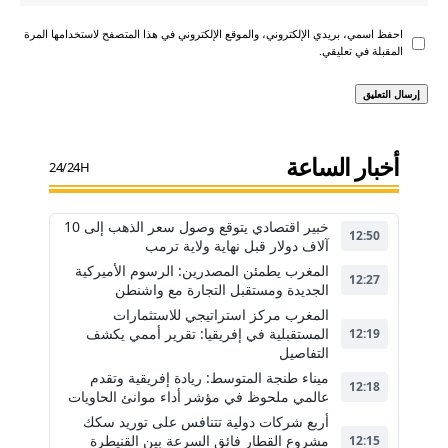
احفظ اسمي، بريدي الإلكتروني، والموقع الإلكتروني في هذا المتصفح لاستخدامها المرة
المقبلة في تعليقي.
أخبار الساعة
24/24H
خبير اقتصادي يتوقع وصول سعر الذهب إلى 10
12:50
آلاف دولار قبل نهاية ولاية ترمب
المغرب يطمئن المصدرين: الرسوم الأميركية
12:27
الجديدة ومستقبل التجارة مع واشنطن
المغرب مركز استراتيجي للاستثمارات
المستقبلية في إفريقيا: تقرير أممي يكشف
12:19
التفاصيل
ميناء طنجة المتوسط: ريادة إفريقية وتقدم
12:18
عالمي ملحوظ في مؤشر أداء موانئ الحاويات
أربع شركات دولية تتنافس على توريد سكك
مشروع القطار فائق السرعة بين القنيطرة
12:15