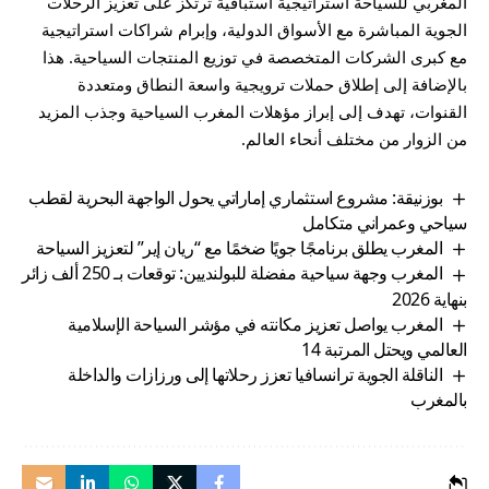
المغربي للسياحة استراتيجية استباقية ترتكز على تعزيز الرحلات
الجوية المباشرة مع الأسواق الدولية، وإبرام شراكات استراتيجية
مع كبرى الشركات المتخصصة في توزيع المنتجات السياحية. هذا
بالإضافة إلى إطلاق حملات ترويجية واسعة النطاق ومتعددة
القنوات، تهدف إلى إبراز مؤهلات المغرب السياحية وجذب المزيد
من الزوار من مختلف أنحاء العالم.
بوزنيقة: مشروع استثماري إماراتي يحول الواجهة البحرية لقطب
سياحي وعمراني متكامل
المغرب يطلق برنامجًا جويًا ضخمًا مع “ريان إير” لتعزيز السياحة
المغرب وجهة سياحية مفضلة للبولنديين: توقعات بـ 250 ألف زائر
بنهاية 2026
المغرب يواصل تعزيز مكانته في مؤشر السياحة الإسلامية
العالمي ويحتل المرتبة 14
الناقلة الجوية ترانسافيا تعزز رحلاتها إلى ورزازات والداخلة
بالمغرب