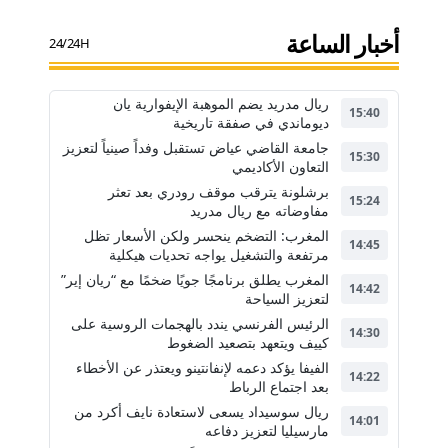
أخبار الساعة
24/24H
ريال مدريد يضم الموهبة الإيفوارية يان
15:40
ديوماندي في صفقة تاريخية
جامعة القاضي عياض تستقبل وفداً صينياً لتعزيز
15:30
التعاون الأكاديمي
برشلونة يترقب موقف رودري بعد تعثر
15:24
مفاوضاته مع ريال مدريد
المغرب: التضخم ينحسر ولكن الأسعار تظل
14:45
مرتفعة والتشغيل يواجه تحديات هيكلية
المغرب يطلق برنامجًا جويًا ضخمًا مع “ريان إير”
14:42
لتعزيز السياحة
الرئيس الفرنسي يندد بالهجمات الروسية على
14:30
كييف ويتعهد بتصعيد الضغوط
الفيفا يؤكد دعمه لإنفانتينو ويعتذر عن الأخطاء
14:22
بعد اجتماع الرباط
ريال سوسيداد يسعى لاستعادة نايف أكرد من
14:01
مارسيليا لتعزيز دفاعه