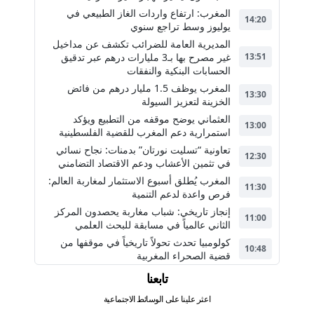
المغرب: ارتفاع واردات الغاز الطبيعي في
14:20
يوليوز وسط تراجع سنوي
المديرية العامة للضرائب تكشف عن مداخيل
غير مصرح بها بـ3 مليارات درهم عبر تدقيق
13:51
الحسابات البنكية والنفقات
المغرب يوظف 1.5 مليار درهم من فائض
13:30
الخزينة لتعزيز السيولة
العثماني يوضح موقفه من التطبيع ويؤكد
13:00
استمرارية دعم المغرب للقضية الفلسطينية
تعاونية “تسليت نورتان” بدمنات: نجاح نسائي
12:30
في تثمين الأعشاب ودعم الاقتصاد التضامني
المغرب يُطلق أسبوع الاستثمار لمغاربة العالم:
11:30
فرص واعدة لدعم التنمية
إنجاز تاريخي: شباب مغاربة يحصدون المركز
11:00
الثاني عالمياً في مسابقة للبحث العلمي
كولومبيا تحدث تحولاً تاريخياً في موقفها من
10:48
قضية الصحراء المغربية
تابعنا
اعثر علينا على الوسائط الاجتماعية