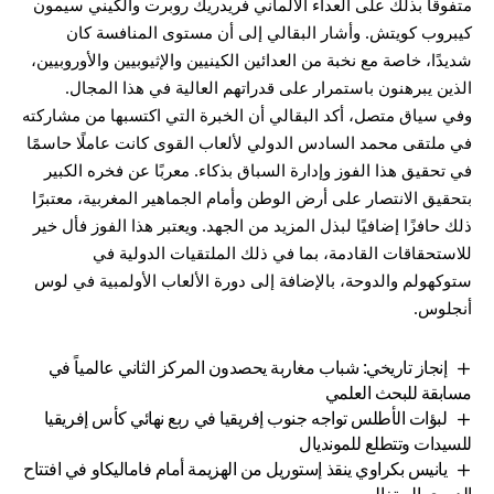
متفوقًا بذلك على العداء الألماني فريدريك روبرت والكيني سيمون
كيبروب كويتش. وأشار البقالي إلى أن مستوى المنافسة كان
شديدًا، خاصة مع نخبة من العدائين الكينيين والإثيوبيين والأوروبيين،
الذين يبرهنون باستمرار على قدراتهم العالية في هذا المجال.
وفي سياق متصل، أكد البقالي أن الخبرة التي اكتسبها من مشاركته
في ملتقى محمد السادس الدولي لألعاب القوى كانت عاملًا حاسمًا
في تحقيق هذا الفوز وإدارة السباق بذكاء. معربًا عن فخره الكبير
بتحقيق الانتصار على أرض الوطن وأمام الجماهير المغربية، معتبرًا
ذلك حافزًا إضافيًا لبذل المزيد من الجهد. ويعتبر هذا الفوز فأل خير
للاستحقاقات القادمة، بما في ذلك الملتقيات الدولية في
ستوكهولم والدوحة، بالإضافة إلى دورة الألعاب الأولمبية في لوس
أنجلوس.
إنجاز تاريخي: شباب مغاربة يحصدون المركز الثاني عالمياً في
مسابقة للبحث العلمي
لبؤات الأطلس تواجه جنوب إفريقيا في ربع نهائي كأس إفريقيا
للسيدات وتتطلع للمونديال
يانيس بكراوي ينقذ إستوريل من الهزيمة أمام فاماليكاو في افتتاح