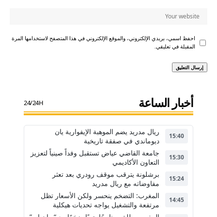
احفظ اسمي، بريدي الإلكتروني، والموقع الإلكتروني في هذا المتصفح لاستخدامها المرة
المقبلة في تعليقي.
أخبار الساعة
24/24H
ريال مدريد يضم الموهبة الإيفوارية يان
15:40
ديوماندي في صفقة تاريخية
جامعة القاضي عياض تستقبل وفداً صينياً لتعزيز
15:30
التعاون الأكاديمي
برشلونة يترقب موقف رودري بعد تعثر
15:24
مفاوضاته مع ريال مدريد
المغرب: التضخم ينحسر ولكن الأسعار تظل
14:45
مرتفعة والتشغيل يواجه تحديات هيكلية
المغرب يطلق برنامجًا جويًا ضخمًا مع “ريان إير”