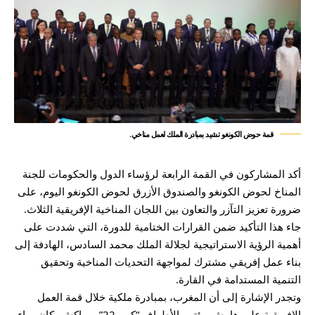
قمة حوض الكونغو تشيد بمبادرة الملك لعمل مناخي.
أكد المشاركون في القمة الرابعة لرؤساء الدول والحكومات للجنة
المناخ لحوض الكونغو والصندوق الأزرق لحوض الكونغو اليوم، على
ضرورة تعزيز التآزر والتعاون بين اللجان المناخية الإفريقية الثلاث.
جاء هذا التأكيد ضمن القرارات الختامية للدورة، التي شددت على
أهمية الرؤية الاستراتيجية لجلالة الملك محمد السادس، الهادفة إلى
بناء عمل إفريقي مشترك لمواجهة التحديات المناخية وتحقيق
التنمية المستدامة في القارة.
وتجدر الإشارة إلى أن المغرب، بمبادرة ملكية خلال قمة العمل
الإفريقية على هامش مؤتمر الأطراف “كوب22” بمراكش، كان وراء