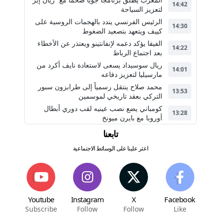
14:42
لتعزيز السياحة
الرئيس الفرنسي يندد بالهجمات الروسية على
14:30
كييف ويتعهد بتصعيد الضغوط
الفيفا يؤكد دعمه لإنفانتينو ويعتذر عن الأخطاء
14:22
بعد اجتماع الرباط
ريال سوسيداد يسعى لاستعادة نايف أكرد من
14:01
مارسيليا لتعزيز دفاعه
محمد صلاح ينتقل رسمياً إلى طرابزون سبور
13:53
التركي بعقد تاريخي لموسمين
كومباني يضع نصب عينيه لقب دوري أبطال
13:28
أوروبا مع بايرن ميونخ
تابعنا
اعثر علينا على الوسائط الاجتماعية
Youtube
Instagram
X
Facebook
Subscribe
Follow
Follow
Like