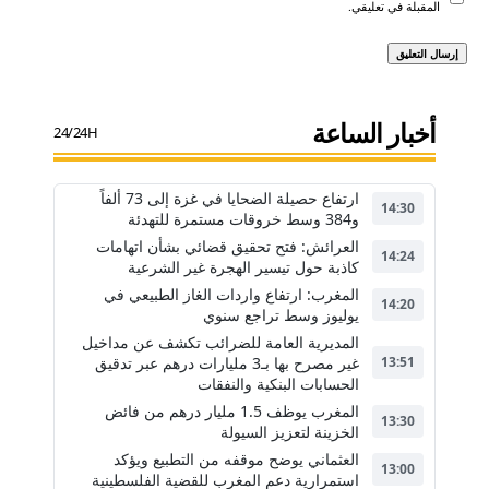
المقبلة في تعليقي.
أخبار الساعة
24/24H
ارتفاع حصيلة الضحايا في غزة إلى 73 ألفاً
14:30
و384 وسط خروقات مستمرة للتهدئة
العرائش: فتح تحقيق قضائي بشأن اتهامات
14:24
كاذبة حول تيسير الهجرة غير الشرعية
المغرب: ارتفاع واردات الغاز الطبيعي في
14:20
يوليوز وسط تراجع سنوي
المديرية العامة للضرائب تكشف عن مداخيل
غير مصرح بها بـ3 مليارات درهم عبر تدقيق
13:51
الحسابات البنكية والنفقات
المغرب يوظف 1.5 مليار درهم من فائض
13:30
الخزينة لتعزيز السيولة
العثماني يوضح موقفه من التطبيع ويؤكد
13:00
استمرارية دعم المغرب للقضية الفلسطينية