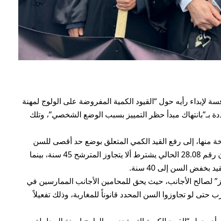
ة لإبداء رأيه حول “القيود الكمية المفروضة على الولوج لمهنة
ددة بـ”بانتهاك مبدأ حظر التمييز بسبب الوضع الشخصي”، وتلك
 منها، إلى رفع القيد الكمي المتعلق بوضع حد أقصى للسن
كشرط للترشح لمهنة المحاماة، موضحة أن القانون رقم 28.08 الحالي يشترط ألا يتجاوز المترشح 45 سنة، بينما
يز” لصالح الأجانب، حيث يحق للمحامين الأجانب الممارسين في
تى لو تجاوزوا السن المحدد قانوناً للمغاربة، وذلك تفعيلاً