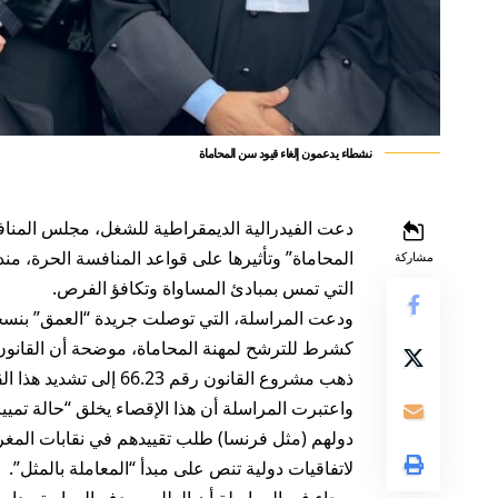
نشطاء يدعمون إلغاء قيود سن المحاماة
دعت الفيدرالية الديمقراطية للشغل، مجلس المنافس
المحاماة” وتأثيرها على قواعد المنافسة الحرة، من
مشاركة
التي تمس بمبادئ المساواة وتكافؤ الفرص.
ودعت المراسلة، التي توصلت جريدة “العمق” بنسخة
ذهب مشروع القانون رقم 66.23 إلى تشديد هذا القيد بخفض السن إلى 40 سنة.
واعتبرت المراسلة أن هذا الإقصاء يخلق “حالة تمي
دولهم (مثل فرنسا) طلب تقييدهم في نقابات المغرب ح
لاتفاقيات دولية تنص على مبدأ “المعاملة بالمثل”.