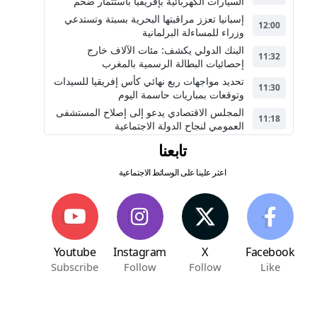
السيارات الكهربائية بإفريقيا باستثمار ضخم
إسبانيا تعزز مراقبتها البحرية بسبتة وتستدعي
12:00
وزراء للمساءلة البرلمانية
البنك الدولي يكشف: مئات الآلاف خارج
11:32
إحصائيات البطالة الرسمية بالمغرب
تحديد مواجهات ربع نهائي كأس إفريقيا للسيدات
11:30
وتوقعات بمباريات حاسمة اليوم
المجلس الاقتصادي يدعو إلى إصلاح المستشفى
11:18
العمومي لنجاح الدولة الاجتماعية
تابعنا
اعثر علينا على الوسائط الاجتماعية
Youtube
Instagram
X
Facebook
Subscribe
Follow
Follow
Like