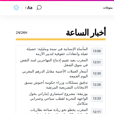
Aa
منوعات
أخبار الساعة
24/24H
المأساة الإنسانية في سبتة ومليلية: حصيلة
13:00
ثقيلة وانتقادات حقوقية لتدبير الأزمة
المغرب يعيد تقييم إدماج المهاجرين لسد النقص
12:51
في سوق الشغل
أسعار العملات الأجنبية مقابل الدرهم المغربي
12:30
اليوم الجمعة
تدقيق ممتلكات وزراء حكومة أخنوش يسبق
12:28
الانتخابات التشريعية المرتقبة
بوزنيقة: مشروع استثماري إماراتي يحول
الواجهة البحرية لقطب سياحي وعمراني
12:23
متكامل
المغرب يخطو نحو ريادة صناعة بطاريات
12:11