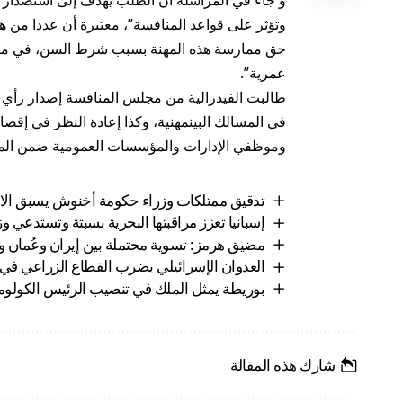
و جاء في المراسلة أن الطلب يهدف إلى استصدار رأ
وتؤثر على قواعد المنافسة”، معتبرة أن عددا من 
حق ممارسة هذه المهنة بسبب شرط السن، في مقابل
عمرية”.
طالبت الفيدرالية من مجلس المنافسة إصدار رأي يو
في المسالك البينمهنية، وكذا إعادة النظر في إقصا
وموظفي الإدارات والمؤسسات العمومية ضمن المسا
تدقيق ممتلكات وزراء حكومة أخنوش يسبق الانت
إسبانيا تعزز مراقبتها البحرية بسبتة وتستدعي وز
مضيق هرمز: تسوية محتملة بين إيران وعُمان 
العدوان الإسرائيلي يضرب القطاع الزراعي في
بوريطة يمثل الملك في تنصيب الرئيس الكولومب
شارك هذه المقالة