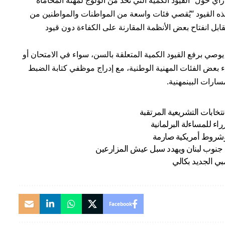
ي حول “القيود الكمية التي تحد من الولوج لمهنة المحاماة
هذه القيود “يُقصي فئات واسعة من المواطنات والمواطنين من
 انفتاح بعض الأنظمة المقارنة على الكفاءة دون قيود
صي برفع القيود الكمية المتعلقة بالسن، سواء في الامتحان أو
ء بعض الفئات المهنية الوطنية، مع إدراج موظفي كتابة الضبط
رات البينمهنية.
خابات التشريعية المرتقبة
راء للمساءلة البرلمانية
وشروط أمريكية صارمة
 جنوب لبنان ويهدد سبل عيش المزارعين
ي الجديد بكالي
Facebook