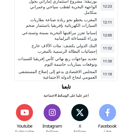
بوزنيقة: مشروع استثماري إماراتي يحول
الواجهة البحرية لقطب سياحي وعمراني
12:23
متكامل
المغرب يخطو نحو ريادة صناعة بطاريات
12:11
السيارات الكهربائية بإفريقيا باستثمار ضخم
إسبانيا تعزز مراقبتها البحرية بسبتة وتستدعي
12:00
وزراء للمساءلة البرلمانية
البنك الدولي يكشف: مئات الآلاف خارج
11:32
إحصائيات البطالة الرسمية بالمغرب
تحديد مواجهات ربع نهائي كأس إفريقيا للسيدات
11:30
وتوقعات بمباريات حاسمة اليوم
المجلس الاقتصادي يدعو إلى إصلاح المستشفى
11:18
العمومي لنجاح الدولة الاجتماعية
تابعنا
اعثر علينا على الوسائط الاجتماعية
Youtube
Instagram
X
Facebook
Subscribe
Follow
Follow
Like