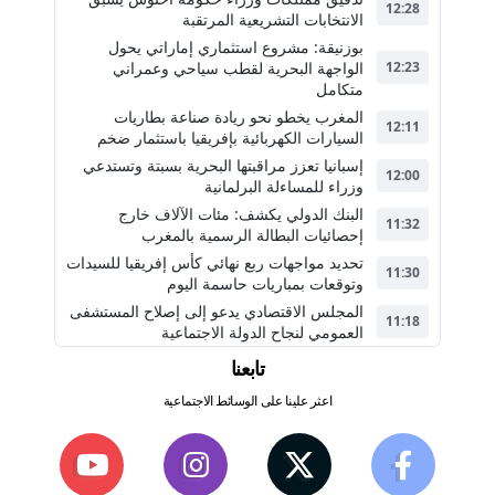
12:28
الانتخابات التشريعية المرتقبة
بوزنيقة: مشروع استثماري إماراتي يحول
الواجهة البحرية لقطب سياحي وعمراني
12:23
متكامل
المغرب يخطو نحو ريادة صناعة بطاريات
12:11
السيارات الكهربائية بإفريقيا باستثمار ضخم
إسبانيا تعزز مراقبتها البحرية بسبتة وتستدعي
12:00
وزراء للمساءلة البرلمانية
البنك الدولي يكشف: مئات الآلاف خارج
11:32
إحصائيات البطالة الرسمية بالمغرب
تحديد مواجهات ربع نهائي كأس إفريقيا للسيدات
11:30
وتوقعات بمباريات حاسمة اليوم
المجلس الاقتصادي يدعو إلى إصلاح المستشفى
11:18
العمومي لنجاح الدولة الاجتماعية
تابعنا
اعثر علينا على الوسائط الاجتماعية