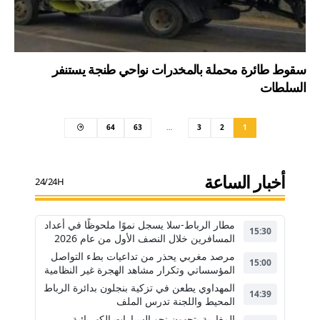
سقوط طائرة محملة بالمخدرات نواحي طنجة يستنفر
السلطات
64
63
…
3
2
1
أخبار الساعة
24/24H
مطار الرباط-سلا يسجل نموًا ملحوظًا في أعداد
15:30
المسافرين خلال النصف الأول من عام 2026
مرصد مغربي يحذر من تداعيات بطء التواصل
15:00
المؤسساتي وتكرار مشاهد الهجرة غير النظامية
المهداوي يطعن في تزكية بنجلون بدائرة الرباط
14:39
المحيط واللجنة تدرس الملف
المغاربة يتجهون نحو السيارات الكهربائية