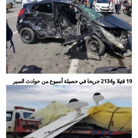
19 قتيلا و2134 جريحا في حصيلة أسبوع من حوادث السير