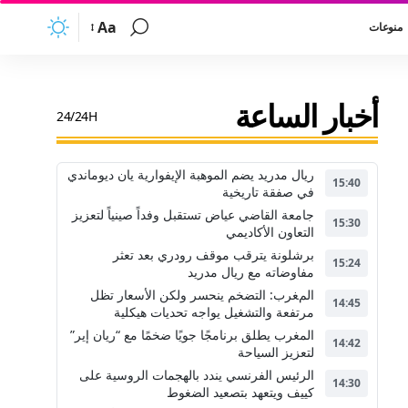
Aa
منوعات
أخبار الساعة
24/24H
ريال مدريد يضم الموهبة الإيفوارية يان ديوماندي
15:40
في صفقة تاريخية
جامعة القاضي عياض تستقبل وفداً صينياً لتعزيز
15:30
التعاون الأكاديمي
برشلونة يترقب موقف رودري بعد تعثر
15:24
مفاوضاته مع ريال مدريد
المغرب: التضخم ينحسر ولكن الأسعار تظل
14:45
مرتفعة والتشغيل يواجه تحديات هيكلية
المغرب يطلق برنامجًا جويًا ضخمًا مع “ريان إير”
14:42
لتعزيز السياحة
الرئيس الفرنسي يندد بالهجمات الروسية على
14:30
كييف ويتعهد بتصعيد الضغوط