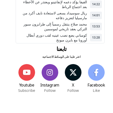
الفيفا يؤكد دعمه لإنفانتينو ويعتذر عن الأخطاء
14:22
بعد اجتماع الرباط
ريال سوسيداد يسعى لاستعادة نايف أكرد من
14:01
مارسيليا لتعزيز دفاعه
محمد صلاح ينتقل رسمياً إلى طرابزون سبور
13:53
التركي بعقد تاريخي لموسمين
كومباني يضع نصب عينيه لقب دوري أبطال
13:28
أوروبا مع بايرن ميونخ
تابعنا
اعثر علينا على الوسائط الاجتماعية
Youtube
Instagram
X
Facebook
Subscribe
Follow
Follow
Like