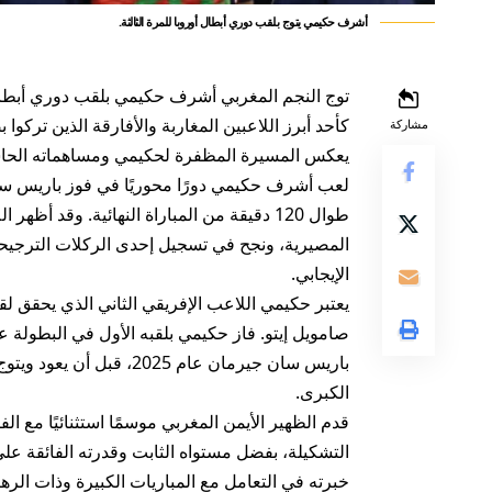
أشرف حكيمي يتوج بلقب دوري أبطال أوروبا للمرة الثالثة.
توج النجم المغربي أشرف حكيمي بلقب دوري أبطال أو
كأحد أبرز اللاعبين المغاربة والأفارقة الذين تركوا
مشاركة
يعكس المسيرة المظفرة لحكيمي ومساهماته الحاسم
لعب أشرف حكيمي دورًا محوريًا في فوز باريس سان 
طوال 120 دقيقة من المباراة النهائية. وقد أ
المصيرية، ونجح في تسجيل إحدى الركلات الترجيحية 
الإيجابي.
يعتبر حكيمي اللاعب الإفريقي الثاني الذي يحقق ل
باريس سان جيرمان عام 025
الكبرى.
قدم الظهير الأيمن المغربي موسمًا استثنائيًا مع ا
التشكيلة، بفضل مستواه الثابت وقدرته الفائقة عل
خبرته في التعامل مع المباريات الكبيرة وذات الرها