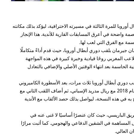
روبا للمرة الثالثة في مسيرته الاحترافية، ليؤكد بذلك مكانته
 بصمة واضحة في أعرق المسابقات القارية للأندية. هذا الإنجاز
ة مع الفرق التي لعب لها.
جيرمان بلقب دوري أبطال أوروبا، حيث قدم أداءً متكاملًا
ظهر اللاعب المغربي روحًا قيادية وخبرة كبيرة في هذه المواجهة
الحاسمة بعد انتهاء الوقتين الأصلي والإضافي بالتعادل
قب دوري أبطال أوروبا ثلاث مرات، بعد الأسطورة الكاميروني
صامويل إيتو. فاز حكيمي بلقبه الأول في البطولة عام 2018 مع ريال مدريد الإسباني، ثم أضاف اللقب الثاني مع
2، قبل أن يعود ويتوج به في هذه النسخة، ليواصل بذلك حصد الألقاب مع الأندية
لفريق الباريسي، حيث كان عنصرًا أساسيًا لا غنى عنه في
ى المساهمة في الشقين الدفاعي والهجومي. كما أثبت مرارًا
ن العالي.