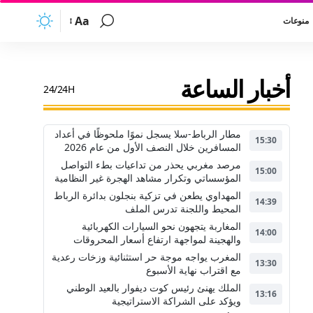
Aa
منوعات
أخبار الساعة
24/24H
مطار الرباط-سلا يسجل نموًا ملحوظًا في أعداد
15:30
المسافرين خلال النصف الأول من عام 2026
مرصد مغربي يحذر من تداعيات بطء التواصل
15:00
المؤسساتي وتكرار مشاهد الهجرة غير النظامية
المهداوي يطعن في تزكية بنجلون بدائرة الرباط
14:39
المحيط واللجنة تدرس الملف
المغاربة يتجهون نحو السيارات الكهربائية
14:00
والهجينة لمواجهة ارتفاع أسعار المحروقات
المغرب يواجه موجة حر استثنائية وزخات رعدية
13:30
مع اقتراب نهاية الأسبوع
الملك يهنئ رئيس كوت ديفوار بالعيد الوطني
13:16
ويؤكد على الشراكة الاستراتيجية