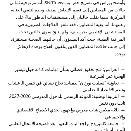
وأوضح بوراس في تصريح خص به SNRTnews، أنه تم توجيه ثماني
حالات من المصابين إلى قسم الإنعاش بمدينة وجدة لتلقي العناية
المركزة، بينما نقلت حالتان إلى مستشفيات الناظور بناءً على
رغبتهما. أما بقية المصابين، فقد تلقوا العلاجات الضرورية في
المستشفى الإقليمي بجرسيف، ولم يتبقَ سوى حالتين تحت
المراقبة الطبية، حيث أكد المسؤول أن حالتهما الصحية مستقرة،
إلى جانب حالات المصابين الذين يتلقون العلاج بوحدة الإنعاش
بوجدة.
العرائش: فتح تحقيق قضائي بشأن اتهامات كاذبة حول تيسير
الهجرة غير الشرعية
تعاونية “تسليت نورتان” بدمنات: نجاح نسائي في تثمين الأعشاب
ودعم الاقتصاد التضامني
التربية الوطنية: الموعد الرسمي للدخول المدرسي 2026-2027
ثابت دون تغيير
ثلاثة ملايين شاب مغربي يواجهون تحدي الاندماج الاقتصادي
والاجتماعي
جامعة كامبريدج تراجع آليات التعيين بعد فضيحة الانتحال العلمي
لأصغر أستاذ أسود