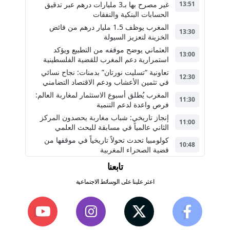
غير مصرح بها بـ3 مليارات درهم عبر تدقيق
13:51
الحسابات البنكية والنفقات
المغرب يوظف 1.5 مليار درهم من فائض
13:30
الخزينة لتعزيز السيولة
العثماني يوضح موقفه من التطبيع ويؤكد
13:00
استمرارية دعم المغرب للقضية الفلسطينية
تعاونية “تسليت نورتان” بدمنات: نجاح نسائي
12:30
في تثمين الأعشاب ودعم الاقتصاد التضامني
المغرب يُطلق أسبوع الاستثمار لمغاربة العالم:
11:30
فرص واعدة لدعم التنمية
إنجاز تاريخي: شباب مغاربة يحصدون المركز
11:00
الثاني عالمياً في مسابقة للبحث العلمي
كولومبيا تحدث تحولاً تاريخياً في موقفها من
10:48
قضية الصحراء المغربية
تابعنا
اعثر علينا على الوسائط الاجتماعية