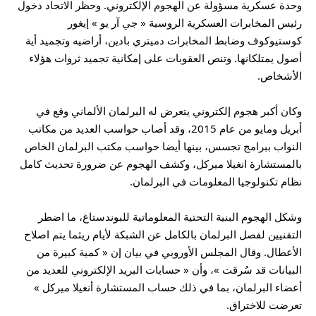
وحدة عسكرية مسؤولة عن الهجوم الإلكتروني. وحظر الاتحاد دخول
رئيس المخابرات العسكرية الروسية « جي آر يو » إيغور
كوستيوكوف وضابط المخابرات دميتري بادين، أراضيه وتجميد أية
أصول يمتلكانها. وتنص العقوبات على إمكانية تجميد ثروات هؤلاء
الأشخاص.
وكان أكبر هجوم إلكتروني يتعرض له البرلمان الألماني وقع في
أبريل ومايو من عام 2015، وقد أصاب حواسب العديد من مكاتب
النواب ببرامج تجسس، بينها أيضا حواسب مكتب البرلمان الخاص
بالمستشارة انغيلا ميركل، وكشف الهجوم عن ضرورة تحديث كامل
نظام تكنولوجيا المعلومات في البرلمان.
وشكل الهجوم البنية التحتية المعلوماتية للبوندستاغ، ما اضطر
التقنيين لفصل البرلمان بالكامل عن الشبكة لأيام ريثما يتم اصلاح
الأعطال. وقال المجلس الأوروبي في بيان إن « كمية كبيرة من
البيانات قد سُرقت »، وأن « حسابات البريد الإلكتروني للعديد من
أعضاء البرلمان، بما في ذلك حساب المستشارة أنغيلا ميركل »
تعرضت للاختراق.