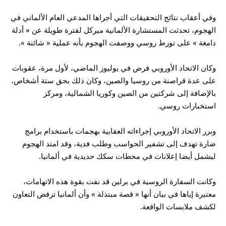
وفي أعقاب نتائج التحقيقات التي أجراها المدعي العام الألماني في
الهجوم، تحدثت المستشارة الألمانية ميركل لفترة طويلة عن « أدلة
دامغة » على تورط روسي ووصفت الهجوم بأنه عملية « شائنة ».
وكان الاتحاد الأوروبي فرض في يوليوز الماضي، لأول مرة، عقوبات
على عدة قراصنة من روسيا والصين، وكان ذلك بحق ستة أشخاص،
بالإضافة إلى شركتين من الصين وكوريا الشمالية، ومركز
استخبارات روسي.
وبرر الاتحاد الأوروبي إجراءاته العقابية بهجمات باستخدام برامج
ضارة تهدف إلى تشفير الحواسب وطلب فدية، وقد امتد الهجوم
ليشمل أيضا إعلانات في محطات سكك حديدية في ألمانيا.
وكانت السفارة الروسية في برلين قد نفت بقوة هذه الاتهامات،
معتبرة إياها في بيان أنها « قصة مبتذلة » وأن ألمانيا ترفض التعاون
لكشف ملابسات الواقعة.