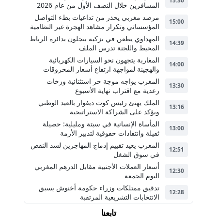
15:30
المسافرين خلال النصف الأول من عام 2026
مرصد مغربي يحذر من تداعيات بطء التواصل
15:00
المؤسساتي وتكرار مشاهد الهجرة غير النظامية
المهداوي يطعن في تزكية بنجلون بدائرة الرباط
14:39
المحيط واللجنة تدرس الملف
المغاربة يتجهون نحو السيارات الكهربائية
14:00
والهجينة لمواجهة ارتفاع أسعار المحروقات
المغرب يواجه موجة حر استثنائية وزخات
13:30
رعدية مع اقتراب نهاية الأسبوع
الملك يهنئ رئيس كوت ديفوار بالعيد الوطني
13:16
ويؤكد على الشراكة الاستراتيجية
المأساة الإنسانية في سبتة ومليلية: حصيلة
13:00
ثقيلة وانتقادات حقوقية لتدبير الأزمة
المغرب يعيد تقييم إدماج المهاجرين لسد النقص
12:51
في سوق الشغل
أسعار العملات الأجنبية مقابل الدرهم المغربي
12:30
اليوم الجمعة
تدقيق ممتلكات وزراء حكومة أخنوش يسبق
12:28
الانتخابات التشريعية المرتقبة
تابعنا