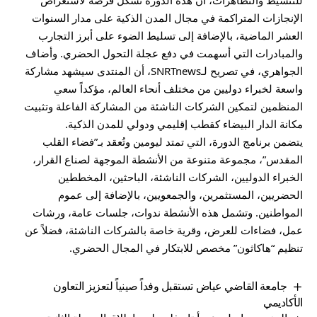
للتنشيط والتظاهرات، أن هذه الدورة تشكل فرصة لاستعراض
الإنجازات المتراكمة في مجال المدن الذكية على مدار السنوات
العشر الماضية، بالإضافة إلى تسليط الضوء على أبرز التجارب
والمبادرات التي أسهمت في دفع عجلة التحول الحضري. وأضاف
الجواهري، في تصريح لـSNRTnews، أن المنتدى سيشهد مشاركة
واسعة لخبراء دوليين من مختلف أنحاء العالم، مؤكداً سعي
المنظمين لتمكين الشركات الناشئة من المشاركة الفاعلة وتثبيت
مكانة الدار البيضاء كقطب إقليمي ودولي للمدن الذكية.
يتضمن برنامج الدورة، التي تمتد ليومين وتُعقد بـ”فضاء القلب
المقدس”، مجموعة متنوعة من الأنشطة الموجهة لصناع القرار،
الخبراء الدوليين، الشركات الناشئة، الباحثين، المخططين
الحضريين، المستثمرين، والجمعويين، بالإضافة إلى عموم
المواطنين. وتشمل هذه الأنشطة ندوات، جلسات عامة، ورشات
عمل، فضاءات للعرض، وقرية خاصة بالشركات الناشئة، فضلاً عن
تنظيم “هاكاثون” مخصص للابتكار في المجال الحضري.
جامعة القاضي عياض تستقبل وفداً صينياً لتعزيز التعاون
الأكاديمي