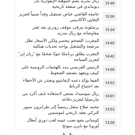
ريال مدريد يضم الموهبة الإيفوارية يان
15:40
ديوماندي في صفقة تاريخية
جامعة القاضي عياض تستقبل وفداً صينياً لتعزيز
15:30
التعاون الأكاديمي
برشلونة يترقب موقف رودري بعد تعثر
15:24
مفاوضاته مع ريال مدريد
المغرب: التضخم ينحسر ولكن الأسعار تظل
14:45
مرتفعة والتشغيل يواجه تحديات هيكلية
المغرب يطلق برنامجًا جويًا ضخمًا مع “ريان إير”
14:42
لتعزيز السياحة
الرئيس الفرنسي يندد بالهجمات الروسية على
14:30
كييف ويتعهد بتصعيد الضغوط
الفيفا يؤكد دعمه لإنفانتينو ويعتذر عن الأخطاء
14:22
بعد اجتماع الرباط
ريال سوسيداد يسعى لاستعادة نايف أكرد من
14:01
مارسيليا لتعزيز دفاعه
محمد صلاح ينتقل رسمياً إلى طرابزون سبور
13:53
التركي بعقد تاريخي لموسمين
كومباني يضع نصب عينيه لقب دوري أبطال
13:28
أوروبا مع بايرن ميونخ