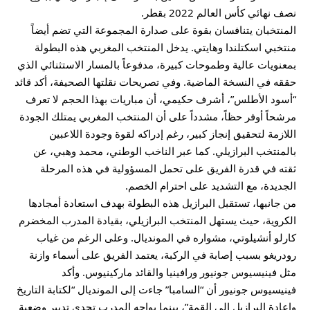
نصف نهائي كأس العالم 2022 بقطر.
المنتخبان يتنافسان بقوة على صدارة المجموعة التي تضم أيضاً
منتخبي اسكتلندا وهايتي. يدخل المنتخب المغربي هذه البطولة
بمعنويات عالية وطموحات كبيرة، مدفوعاً بالمسار الاستثنائي الذي
حققه في النسخة الماضية. وفي تصريحات نقلتها الصحيفة، أكد قائد
“أسود الأطلس”، أشرف حكيمي، أن مباريات بهذا الحجم لا تعرف
مرشحاً أوفر حظاً، مشدداً على أن المنتخب المغربي يمتلك الجودة
اللازمة لتحقيق إنجاز كبير، رغم إدراكه لقوة وجودة اللاعبين
بالمنتخب البرازيلي. كما عبر الناخب الوطني، محمد وهبي، عن
ثقته في قدرة الفريق على تحمل المسؤولية في هذه المرحلة
الجديدة، مع التشديد على احترام الخصم.
من جانبها، تستقبل البرازيل هذه البطولة بهدف استعادة أمجادها
الكروية، حيث يستهل المنتخب البرازيلي، بقيادة المدرب المخضرم
كارلو أنشيلوتي، مشواره في المونديال. وعلى الرغم من غياب
رودريغو بسبب إصابة في الركبة، يعتمد الفريق على أسماء وازنة
مثل فينيسيوس جونيور ورافينيا والقائد ماركينيوس. وأكد
فينيسيوس جونيور أن “السامبا” جاءت إلى المونديال “لكتابة التاريخ
وإعادة البرازيل إلى القمة”، بينما يواجه المدرب تحدي تدبير وضعية