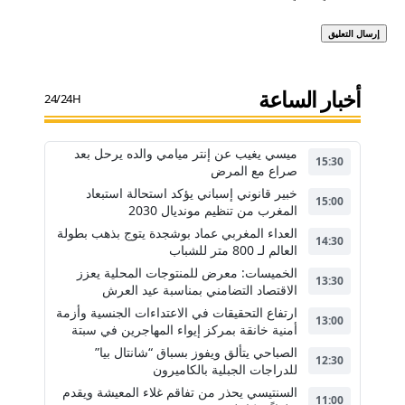
أخبار الساعة
24/24H
ميسي يغيب عن إنتر ميامي والده يرحل بعد
15:30
صراع مع المرض
خبير قانوني إسباني يؤكد استحالة استبعاد
15:00
المغرب من تنظيم مونديال 2030
العداء المغربي عماد بوشجدة يتوج بذهب بطولة
14:30
العالم لـ 800 متر للشباب
الخميسات: معرض للمنتوجات المحلية يعزز
13:30
الاقتصاد التضامني بمناسبة عيد العرش
ارتفاع التحقيقات في الاعتداءات الجنسية وأزمة
13:00
أمنية خانقة بمركز إيواء المهاجرين في سبتة
الصباحي يتألق ويفوز بسباق “شانتال بيا”
12:30
للدراجات الجبلية بالكاميرون
السنتيسي يحذر من تفاقم غلاء المعيشة ويقدم
11:00