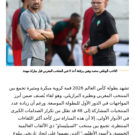
الناخب الوطني محمد وهبي برفقة أحد لاعبي المنتخب المغربي قبل مباراة مهمة.
تشهد بطولة كأس العالم 2026 قمة كروية مبكرة ومثيرة تجمع بين
المنتخب المغربي ونظيره البرازيلي، وهو لقاء يُصنف ضمن أبرز
المواجهات في الدور الأول للبطولة الموسعة. ورغم أن زيادة عدد
المنتخبات المشاركة إلى 48 قد تقلل من تكرار الصدامات الكبرى
في الأدوار الأولى، إلا أن هذه المباراة تبرز كأحد أكثر اللقاءات
المنتظرة، تجمع بين منتخب “السيليساو” ذي الألقاب العالمية
الخمسة، و”أسود الأطلس” الذين بصموا على إنجاز تاريخي ببلوغ