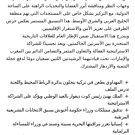
وجهات النظر ومناقشة أبرز القضايا والتحديات الراهنة على الساحة
الدولية، مع التركيز بشكل خاص على المستجدات التي تهم منطقة
الخليج العربي والشرق الأوسط. هذا التنسيق المستمر يعكس حرص
الطرفين على تعزيز الأمن والاستقرار الإقليميين.
ويندرج هذا الاستقبال ضمن الإطار العام للعلاقات التاريخية
المتجذرة بين الأسرتين الحاكمتين، ويعد تجسيدًا للشراكة
الاستراتيجية الفعالة والتعاون المثمر والتضامن الدائم بين المغرب
والإمارات، تحت قيادتيهما الرشيدتين اللتين تسعيان دومًا لدفع عجلة
التنمية والازدهار المشترك.
المهداوي يطعن في تزكية بنجلون بدائرة الرباط المحيط واللجنة
تدرس الملف
الملك يهنئ رئيس كوت ديفوار بالعيد الوطني ويؤكد على الشراكة
الاستراتيجية
تدقيق ممتلكات وزراء حكومة أخنوش يسبق الانتخابات التشريعية
المرتقبة
إسبانيا تعزز مراقبتها البحرية بسبتة وتستدعي وزراء للمساءلة
البرلمانية