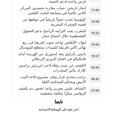
فرص واعدة لدعم التنمية
إنجاز تاريخي: شباب مغاربة يحصدون المركز
11:00
الثاني عالمياً في مسابقة للبحث العلمي
كولومبيا تحدث تحولاً تاريخياً في موقفها من
10:48
قضية الصحراء المغربية
المغرب يجدد التزامه الراسخ بدعم الحقوق
10:32
الفلسطينية خلال اجتماع عمان
لبؤات الأطلس تواجه جنوب إفريقيا في ربع
10:30
نهائي كأس إفريقيا للسيدات وتتطلع للمونديال
يانيس بكراوي ينقذ إستوريل من الهزيمة أمام
10:27
فاماليكاو في افتتاح الدوري البرتغالي
الكشف عن سبب وفاة لاعب غريزليز براندون
09:43
كلارك بتأثير المخدرات
ترامب يتحدى قرار وقف مشروع قاعة البيت
08:42
الأبيض ويحتكم للمحكمة العليا
اكتشاف علمي مغربي واعد: فحص دم يكشف
07:00
الزهايمر مبكرًا بتكلفة منخفضة
تابعنا
اعثر علينا على الوسائط الاجتماعية