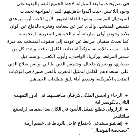
في تصريحات ما بعد المباراة، لاحظ الجميع الثقة والهدوء على
وجوه اللاعبين، حيث أكدوا جاهزيتهم التبدن لمواجهة تحديات
المونديال المرتقب. وشهد اللقاء الظهور الأول للاعب أيوب بوعدي
بقميص المنتخب، والذي عبر عن سعادته وفخره بالدفاع عن ألوان
بلاده وخوض أولى مبارياته أمام الجماهير المغربية المتحمسة.
كما تحدث سفيان أمرابط عن عودته إلى صفوف المنتخب بعد فترة
غياب بسبب الإصابة، مؤكداً استعادته لكامل لياقته. وشدد كل من
سمير المرابط، وزكرياء الواحدي، وأيوب الكعبي، وإسماعيل
صيباري، ورضوان حلحال، وشمس الدين طالبي، وأنس صلاح الدين
على استعدادهم الكامل لتمثيل المغرب بأفضل صورة في الولايات
المتحدة الأمريكية، وتقديم أداء يليق بتطلعات الجماهير.
الرجاء والجيش الملكي يترقبان منافسيهما في الدور التمهيدي
الثاني بالكونفدرالية
الزلزولي يتطلع لتمثيل الأسود في الكان بعد انضمامه لراسينغ
سانتاندير
إنفانتينو يستدعي لاجتماع عاجل بالرباط في خضم أزمة
“خصخصة المونديال”