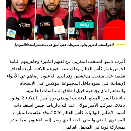
لاعبو المنتخب المغربي يدلون بتصريحات عقب الفوز على مدغشقر استعداداً للمونديال.
أعرب لاعبو المنتخب المغربي عن ثقتهم الكبيرة وجاهزيتهم التامة
لخوض غمار كأس العالم، وذلك عقب فوزهم اللافت بأربعة أهداف
نظيفة على منتخب مدغشقر. وقد أبدى اللاعبون رضاهم عن الأجواء
الإيجابية التي تسود داخل المجموعة، مؤكدين على الانسجام
والتفاهم الذي يجمعهم قبيل انطلاق المنافسات العالمية.
جاء هذا الفوز المقنع للمنتخب الوطني يوم أمس، الثلاثاء 2 يونيو
2026، بمركب الأمير مولاي عبد الله بالرباط، ضمن استعدادات
أسود الأطلس لنهائيات كأس العالم 2026. وقد عكست المباراة
المستوى البدني والفني الجيد الذي وصل إليه اللاعبون، مما يبشر
بمشاركة قوية في المحفل العالمي.