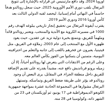
أوروبا 2024. وقد دافع مارتينيس عن قراراته بالإشارة إلى تتويج
البرتغال بلقب دوري الأمم الأوروبية 2025، حيث سجل رونالدو هدفاً
حاسماً في النهائي أمام إسبانيا، ليحصد لقبه الدولي الثالث بعد
كأس أوروبا 2016 ودوري الأمم 2019.
يقترب أيقونة البرتغال من تحقيق إنجاز تاريخي ببلوغه الهدف رقم
1000 في مسيرته الكروية مع الأندية والمنتخب. ويعتبر رونالدو قائداً
وملهماً للفريق، ويتمتع بخبرة دولية تزيد عن عقدين، حيث يعود
ظهوره الأول مع المنتخب إلى عام 2003. زملاؤه في الفريق، مثل
فيتينيا، يعبرون عن فخرهم باللعب إلى جانبه والتعلم من احترافيته
اليومية، متمنين أن يتمكنوا من الفوز بكأس العالم معه.
وعلى الرغم من الانتقادات التي يتعرض لها رونالدو أحياناً، إلا أن
زميله برونو فرنانديش دافع عنه، مشيداً بقدرته على تقديم الإضافة
للفريق داخل منطقة الجزاء. في المقابل، يرى البعض أن وجود
رونالدو قد يؤثر على طريقة ضغط الفريق وتماسكه. وتستهل
البرتغال مشوارها في المجموعة الحادية عشرة بمواجهة جمهورية
الكونغو الديموقراطية في 17 يونيو، ثم أوزبكستان في 23 من
الشهر ذاته، وكولومبيا في 28 منه.