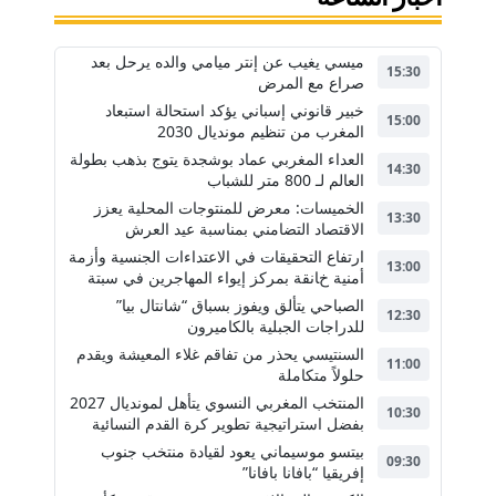
ميسي يغيب عن إنتر ميامي والده يرحل بعد
15:30
صراع مع المرض
خبير قانوني إسباني يؤكد استحالة استبعاد
15:00
المغرب من تنظيم مونديال 2030
العداء المغربي عماد بوشجدة يتوج بذهب بطولة
14:30
العالم لـ 800 متر للشباب
الخميسات: معرض للمنتوجات المحلية يعزز
13:30
الاقتصاد التضامني بمناسبة عيد العرش
ارتفاع التحقيقات في الاعتداءات الجنسية وأزمة
13:00
أمنية خانقة بمركز إيواء المهاجرين في سبتة
الصباحي يتألق ويفوز بسباق “شانتال بيا”
12:30
للدراجات الجبلية بالكاميرون
السنتيسي يحذر من تفاقم غلاء المعيشة ويقدم
11:00
حلولاً متكاملة
المنتخب المغربي النسوي يتأهل لمونديال 2027
10:30
بفضل استراتيجية تطوير كرة القدم النسائية
بيتسو موسيماني يعود لقيادة منتخب جنوب
09:30
إفريقيا “بافانا بافانا”