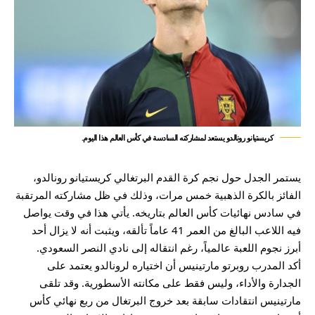
كريستيانو رونالدو يستعد لمشاركته السادسة في كأس العالم هذا اليوم.
يستمر الجدل حول نجم كرة القدم البرتغالي كريستيانو رونالدو،
الفائز بالكرة الذهبية خمس مرات، وذلك في ظل مشاركته المرتقبة
في سادس نهائيات كأس العالم بتاريخه. يأتي هذا في وقت يواصل
فيه اللاعب البالغ من العمر 41 عاماً تألقه، ويثبت أنه لا يزال أحد
أبرز نجوم اللعبة عالمياً، رغم انتقاله إلى نادي النصر السعودي.
أكد المدرب روبرتو مارتينيس أن اختياره لرونالدو يعتمد على
الجدارة والأداء، وليس فقط على مكانته الأسطورية. وقد تلقى
مارتينيس انتقادات سابقة بعد خروج البرتغال من ربع نهائي كأس