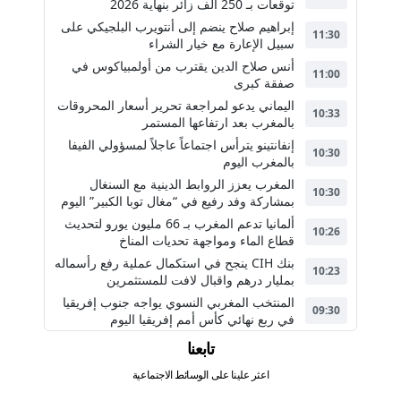
توقعات بـ 250 ألف زائر بنهاية 2026
إبراهيم صلاح ينضم إلى أنتويرب البلجيكي على
11:30
سبيل الإعارة مع خيار الشراء
أنس صلاح الدين يقترب من أولمبياكوس في
11:00
صفقة كبرى
اليماني يدعو لمراجعة تحرير أسعار المحروقات
10:33
بالمغرب بعد ارتفاعها المستمر
إنفانتينو يترأس اجتماعاً عاجلاً لمسؤولي الفيفا
10:30
بالمغرب اليوم
المغرب يعزز الروابط الدينية مع السنغال
10:30
بمشاركة وفد رفيع في “مغال توبا الكبير” اليوم
ألمانيا تدعم المغرب بـ 66 مليون يورو لتحديث
10:26
قطاع الماء ومواجهة تحديات المناخ
بنك CIH ينجح في استكمال عملية رفع رأسماله
10:23
بمليار درهم واقبال لافت للمستثمرين
المنتخب المغربي النسوي يواجه جنوب إفريقيا
09:30
في ربع نهائي كأس أمم إفريقيا اليوم
تابعنا
اعثر علينا على الوسائط الاجتماعية