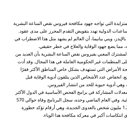
المتزايدة التي تواجه جهود مكافحة فيروس نقص المناعة البشرية
مساعدات الدولية تهدد بتقويض التقدم المحرز على مدى عقود.
الإيدز، ويني بيانيما، أن العالم لم يشهد مثل هذا الاضطراب في
ه، مما يضع جهود الوقاية والعلاج في خطر حقيقي.
المشترك المعني بفيروس نقص المناعة البشرية بأن العديد من
على المنظمات غير الحكومية العاملة في هذا المجال. وقد أدت
ة الأمراض التي تستهدف بشكل خاص المناطق الأكثر فقرًا
ع، انخفاض عدد الأشخاص الذين يتلقون أدوية الوقاية قبل
ر الأممي عن تراجع بنسبة 22% في معدلات المشاركة في برامج الفحص الأساسية في الدول الأكثر
تضررًا من الإيدز، مما يعكس ضعف الاستجابة الوقائية. وفي العام الماضي وحده، سجل البرنامج وفاة حوالي 570
ألف شخص بسبب الإيدز، بالإضافة إلى إصابة نحو 1.2 مليون شخص بالعدوى الجديدة، وهي أرقام تؤكد خطورة
 انتكاسات أكبر في معركة مكافحة هذا الوباء.