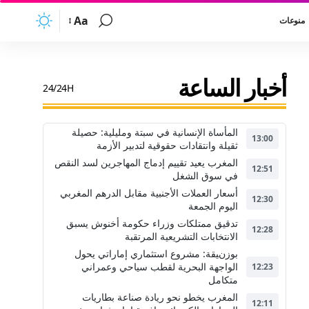
Aa
منوعات
أخبار الساعة
24/24H
المأساة الإنسانية في سبتة ومليلية: حصيلة
13:00
ثقيلة وانتقادات حقوقية لتدبير الأزمة
المغرب يعيد تقييم إدماج المهاجرين لسد النقص
12:51
في سوق الشغل
أسعار العملات الأجنبية مقابل الدرهم المغربي
12:30
اليوم الجمعة
تدقيق ممتلكات وزراء حكومة أخنوش يسبق
12:28
الانتخابات التشريعية المرتقبة
بوزنيقة: مشروع استثماري إماراتي يحول
الواجهة البحرية لقطب سياحي وعمراني
12:23
متكامل
المغرب يخطو نحو ريادة صناعة بطاريات
12:11