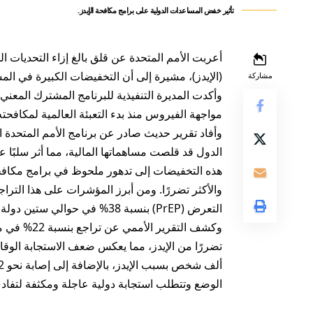
تأثير خفض المساعدات الدولية على برامج مكافحة الإيدز.
أعربت الأمم المتحدة عن قلق بالغ إزاء التحديات 
(الإيدز)، مشيرة إلى أن التخفيضات الكبيرة في ال
مشاركة
وأكدت المديرة التنفيذية للبرنامج المشترك المعني ب
مواجهة الفيروس منذ بدء التعبئة العالمية لمكافحت
وأفاد تقرير حديث صادر عن برنامج الأمم المتحدة 
الدول قد قلصت مساهماتها المالية، مما أثر سلبًا 
هذه التخفيضات إلى تدهور ملحوظ في برامج مكافح
والأكثر تضررًا. ومن أبرز المؤشرات على هذا التراج
التعرض (PrEP) بنسبة 38% في حوالي ستين دولة، وهي أدوية حيوية للحد من انتشار الفيروس.
وكشف التقري
الوضع وتتطلب استجابة دولية عاجلة ومكثفة لتفادي