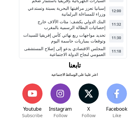
السيارات الكهربائية بإفريقيا باستثمار ضخم
إسبانيا تعزز مراقبتها البحرية بسبتة وتستدعي
12:00
وزراء للمساءلة البرلمانية
البنك الدولي يكشف: مئات الآلاف خارج
11:32
إحصائيات البطالة الرسمية بالمغرب
تحديد مواجهات ربع نهائي كأس إفريقيا للسيدات
11:30
وتوقعات بمباريات حاسمة اليوم
المجلس الاقتصادي يدعو إلى إصلاح المستشفى
11:18
العمومي لنجاح الدولة الاجتماعية
تابعنا
اعثر علينا على الوسائط الاجتماعية
Youtube
Instagram
X
Facebook
Subscribe
Follow
Follow
Like