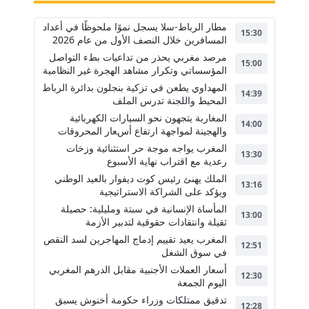
مطار الرباط-سلا يسجل نموًا ملحوظًا في أعداد
15:30
المسافرين خلال النصف الأول من عام 2026
مرصد مغربي يحذر من تداعيات بطء التواصل
15:00
المؤسساتي وتكرار مشاهد الهجرة غير النظامية
المهداوي يطعن في تزكية بنجلون بدائرة الرباط
14:39
المحيط واللجنة تدرس الملف
المغاربة يتجهون نحو السيارات الكهربائية
14:00
والهجينة لمواجهة ارتفاع أسعار المحروقات
المغرب يواجه موجة حر استثنائية وزخات
13:30
رعدية مع اقتراب نهاية الأسبوع
الملك يهنئ رئيس كوت ديفوار بالعيد الوطني
13:16
ويؤكد على الشراكة الاستراتيجية
المأساة الإنسانية في سبتة ومليلية: حصيلة
13:00
ثقيلة وانتقادات حقوقية لتدبير الأزمة
المغرب يعيد تقييم إدماج المهاجرين لسد النقص
12:51
في سوق الشغل
أسعار العملات الأجنبية مقابل الدرهم المغربي
12:30
اليوم الجمعة
تدقيق ممتلكات وزراء حكومة أخنوش يسبق
12:28