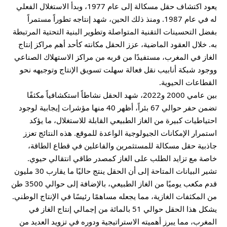
يعود اكتشاف حقل مسكالة إلى عام 1977، وبدأ الاستغلال الفعلي
له في عام 1987. ومنذ ذلك الحين، شهد إنتاجه تطوراً مستمراً
بفضل التحسينات التقنية المتواصلة وتطوير البنية التحتية المرتبطة
به. خلال العقود الماضية، عزز الحقل مكانته كأحد أهم مراكز إنتاج
الغاز في المغرب، مستفيدًا من قربه من مراكز الاستهلاك الصناعي
ووجود شبكة أنابيب نقل فعالة سهلت تسويق الإنتاج وتوجيهه نحو
القطاعات الحيوية.
بين عامي 2000 و2022، شهد الحقل نشاطاً استكشافياً مكثفًا
تضمن حفر حوالي 67 بئراً، أظهر 40 منها مؤشرات إيجابية لوجود
احتياطيات كبيرة من الغاز الطبيعي القابلة للاستغلال، ما يؤكد
استمرار الإمكانات الجيولوجية الواعدة للموقع. هذه النتائج تعزز
جاذبية حقل مسكالة للمستثمرين والفاعلين في قطاع الطاقة،
خاصة مع تزايد الطلب على الغاز كمصدر طاقي انتقالي حيوي.
تشير البيانات المتاحة إلى أن الحقل ينتج حاليًا ما يقارب 30 مليون
قدم مكعب يوميًا من الغاز الطبيعي، بالإضافة إلى حوالي 3500 طن
من المكثفات الغازية، مما يجعله مساهمًا رئيسًا في الإنتاج الوطني.
يشكل هذا الحقل حوالي 51 بالمائة من إجمالي إنتاج الغاز في
المغرب، مما يبرز أهميته الاستراتيجية ودوره في تزويد العديد من