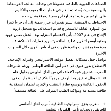
الصناعات الحيوية بالطاقة، خصوصًا في وحدات معالجة الفوسفاط
باليوسفية حيث يُستخدم الغاز في عمليات التجفيف والتكليس.
على الرغم من عدم توفر أرقام رسمية دقيقة بشأن حجم
الاحتياطيات المتبقية، تشير تقديرات غير رسمية إلى أن جزءاً كبيراً
من الموارد القابلة للاستخراج قد تم استغلاله، مع تسجيل ذروة
الإنتاج في عام 2007. يأتي الاهتمام المتزايد بهذا الحقل ضمن جهود
وطنية أوسع لتطوير قطاع الطاقة وتسريع عمليات الاستكشاف،
مدعومة بمؤشرات واعدة ظهرت في أحواض أخرى خلال السنوات
الأخيرة.
يواصل حقل مسكالة، بفضل موقعه الاستراتيجي وقدراته الإنتاجية،
الاضطلاع بدور حيوي في دعم أمن الطاقة الوطني. ورغم طموحات
المغرب بتحقيق شبه اكتفاء ذاتي من الغاز الطبيعي بحلول عام
2030، يظل تحقيق هذا الهدف مرهونًا بتكثيف الاستثمارات في
الحقول القائمة وتوسيع نطاق التنقيب والإنتاج، لضمان استقلالية
طاقية مستدامة ومواكبة الطلب المتزايد على الطاقة مستقبلاً.
المغرب يعزز استراتيجيته الطاقية بأنبوب الغاز الأطلسي
الإفريقي وتحديات تأمين الكهرباء النظيفة